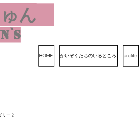
しゅん
n`s
HOME
かいぞくたちのいるところ
profile
リー 2