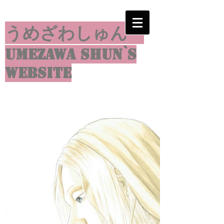
うめざわしゅん
umezawa shun`s
website