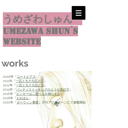
うめざわしゅん
umezawa shun`s
website
works
2006年『
ユートピアズ
』
2011年『
一匹と九十九匹と①
』
2012年『
一匹と九十九匹と②
』
2015年『
パンティストッキングのような空の下
』
2016年『
ピンキーは二度ベルを鳴らす①
』
2018年『
えれほん
』
2020年『
ダーウィン事変
』月刊アフタヌーンにて連載開始